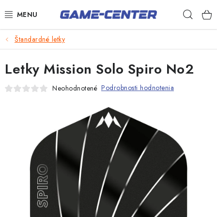
Prejsť
Hľad
na
obsah
Šípky
Štandardné letky
Biliard
Letky Mission Solo Spiro No2
Poker
Podrobnosti hodnotenia
Neohodnotené
Stolný futbal
Akčný tovar
Novinky
Darčekové poukazy
Kontakty