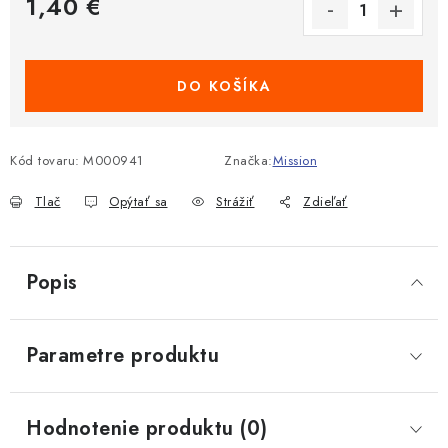
1,40 €
Jednotková cena:
DO KOŠÍKA
Kód tovaru:
M000941
Značka:
Mission
Tlač
Opýtať sa
Strážiť
Zdieľať
Popis
Parametre produktu
Hodnotenie produktu (0)