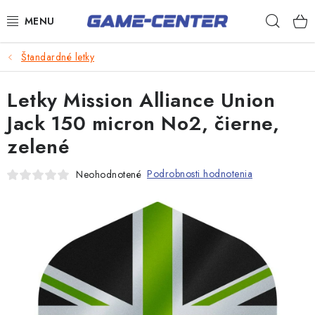
Prejsť
Hľad
na
obsah
Šípky
Štandardné letky
Biliard
Letky Mission Alliance Union
Poker
Jack 150 micron No2, čierne,
zelené
Stolný futbal
Akčný tovar
Podrobnosti hodnotenia
Neohodnotené
Novinky
Darčekové poukazy
Kontakty