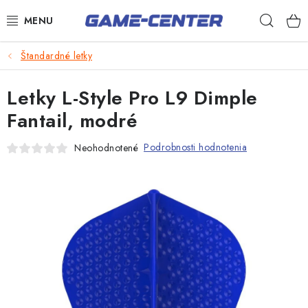
Prejsť
Hľad
na
obsah
Šípky
Štandardné letky
Biliard
Letky L-Style Pro L9 Dimple
Poker
Fantail, modré
Stolný futbal
Podrobnosti hodnotenia
Neohodnotené
Akčný tovar
Novinka
Novinky
Darčekové poukazy
Kontakty