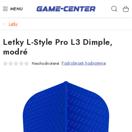
Prejsť
Hľad
na
obsah
Šípky
Letky
Biliard
Letky L-Style Pro L3 Dimple,
Poker
modré
Stolný futbal
Podrobnosti hodnotenia
Neohodnotené
Akčný tovar
Novinka
Novinky
Darčekové poukazy
Kontakty