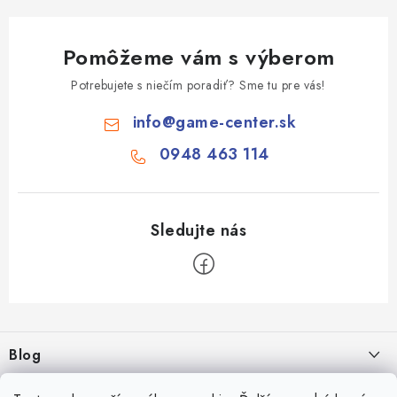
Pomôžeme vám s výberom
Potrebujete s niečím poradiť? Sme tu pre vás!
info
@
game-center.sk
0948 463 114
Z
á
Blog
p
ä
Aké druhy biliardu existujú? Kompletný prehľad biliardových hier