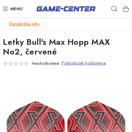
Prejsť
Hľad
na
obsah
Šípky
Štandardné letky
Biliard
Letky Bull's Max Hopp MAX
Poker
No2, červené
Stolný futbal
Podrobnosti hodnotenia
Neohodnotené
Akčný tovar
Novinky
Darčekové poukazy
Kontakty