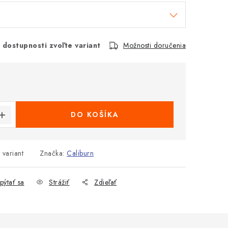
 dostupnosti zvoľte variant
Možnosti doručenia
€
cena:
DO KOŠÍKA
 variant
Značka:
Caliburn
pýtať sa
Strážiť
Zdieľať