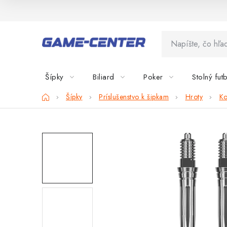
Prejsť
na
obsah
Šípky
Biliard
Poker
Stolný fut
Domov
Šípky
Príslušenstvo k šipkam
Hroty
Ko