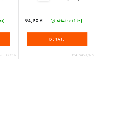
94,90 €
ks)
(1 ks)
Skladom
DETAIL
Kód:
RIX2611Y
Kód:
609142/24G