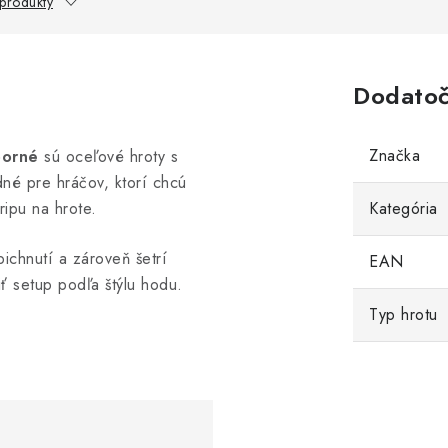
 produkty
Dodatoč
Značka
borné
sú oceľové hroty s
dné pre hráčov, ktorí chcú
ripu na hrote.
Kategória
chnutí a zároveň šetrí
EAN
ť setup podľa štýlu hodu.
Typ hrotu