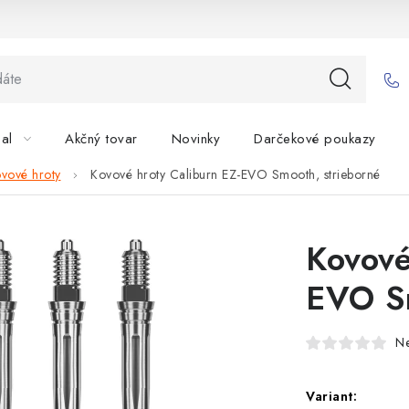
bal
Akčný tovar
Novinky
Darčekové poukazy
vové hroty
Kovové hroty Caliburn EZ-EVO Smooth, strieborné
Kovové
EVO Sm
N
Variant: