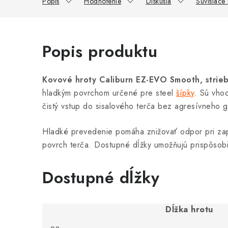
Popis
Hodnotenie
Diskusia
Súvisiace
Popis produktu
Kovové hroty Caliburn EZ-EVO Smooth, strie
hladkým povrchom určené pre steel
šípky
. Sú vho
čistý vstup do sisalového terča bez agresívneho g
Hladké prevedenie pomáha znižovať odpor pri zapi
povrch terča. Dostupné dĺžky umožňujú prispôsobi
Dostupné dĺžky
Dĺžka hrotu