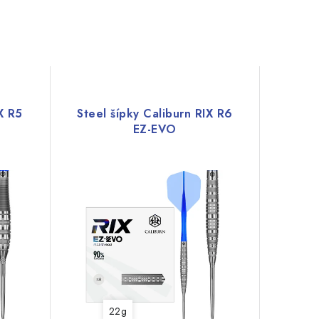
X R5
Steel šípky Caliburn RIX R6
EZ-EVO
22g