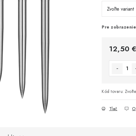
Pre zobrazenie
12,50 
Jednotková 
Kód tovaru:
Zvoľte
Tlač
O