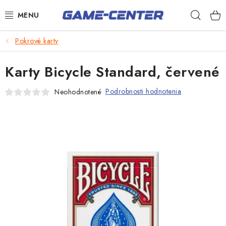
Prejsť
Hľad
na
obsah
Šípky
Pokrové karty
Biliard
Karty Bicycle Standard, červené
Poker
Podrobnosti hodnotenia
Neohodnotené
Stolný futbal
Akčný tovar
Novinky
Darčekové poukazy
Kontakty