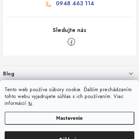
0948 463 114
Z
á
Blog
p
ä
Aké druhy biliardu existujú? Kompletný prehľad biliardových hier
Tento web používa súbory cookie. Ďalším prechádzaním
Facebook
t
16.4.2026
tohto webu vyjadrujete súhlas s ich používaním. Viac
i
informácií
tu
.
Zákaznícky účet
Rozmery biliardového stola
e
26.6.2025
Prihlásenie
Nastavenie
Informácie
Počítanie bodov v šípkach
Registrácia
Všeobecné obchodné podmienky
23.6.2025