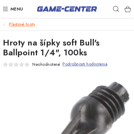
Prejsť
Hľad
na
obsah
Šípky
Plastové hroty
Biliard
Hroty na šípky soft Bull's
Poker
Ballpoint 1/4", 100ks
Stolný futbal
Podrobnosti hodnotenia
Neohodnotené
Akčný tovar
Novinky
Darčekové poukazy
Kontakty