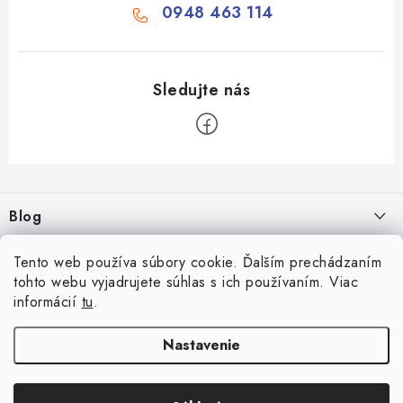
0948 463 114
Z
á
Blog
p
ä
Aké druhy biliardu existujú? Kompletný prehľad biliardových hier
Facebook
Tento web používa súbory cookie. Ďalším prechádzaním
t
16.4.2026
tohto webu vyjadrujete súhlas s ich používaním. Viac
i
informácií
tu
.
Zákaznícky účet
Rozmery biliardového stola
e
26.6.2025
Prihlásenie
Nastavenie
Informácie
Počítanie bodov v šípkach
Registrácia
Všeobecné obchodné podmienky
23.6.2025