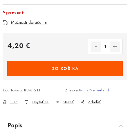
Vypredané
Možnosti doručenia
4,20 €
Jednotková cena:
DO KOŠÍKA
Kód tovaru:
BU-61211
Značka:
Bull's Netherland
Tlač
Opýtať sa
Strážiť
Zdieľať
Popis