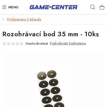
Prejsť
Hľad
na
obsah
Šípky
Príslušenstvo k biliardu
Biliard
Rozohrávací bod 35 mm - 10ks
Poker
Podrobnosti hodnotenia
Neohodnotené
Stolný futbal
Akčný tovar
Novinky
Darčekové poukazy
Kontakty