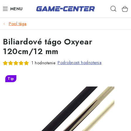
Prejsť
Hľad
na
obsah
Šípky
Pool tága
Biliard
Biliardové tágo Oxyear
Poker
120cm/12 mm
Stolný futbal
Podrobnosti hodnotenia
1 hodnotenie
Akčný tovar
Tip
Novinky
Darčekové poukazy
Kontakty