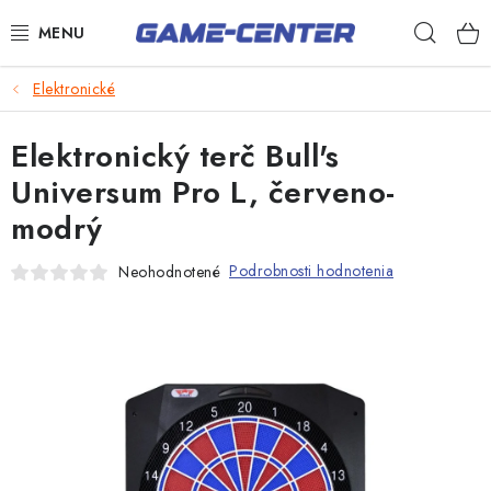
Prejsť
Hľad
na
obsah
Šípky
Elektronické
Biliard
Elektronický terč Bull's
Poker
Universum Pro L, červeno-
modrý
Stolný futbal
Akčný tovar
Podrobnosti hodnotenia
Neohodnotené
Novinky
Novinka
Darčekové poukazy
Kontakty