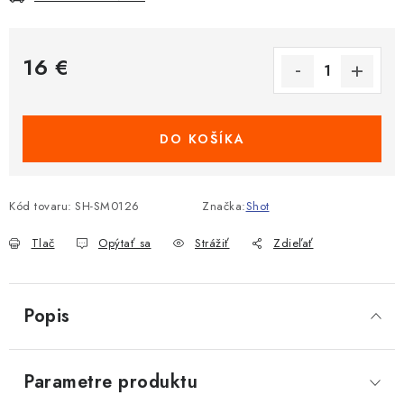
16 €
Jednotková cena:
DO KOŠÍKA
Kód tovaru:
SH-SM0126
Značka:
Shot
Tlač
Opýtať sa
Strážiť
Zdieľať
Popis
Parametre produktu