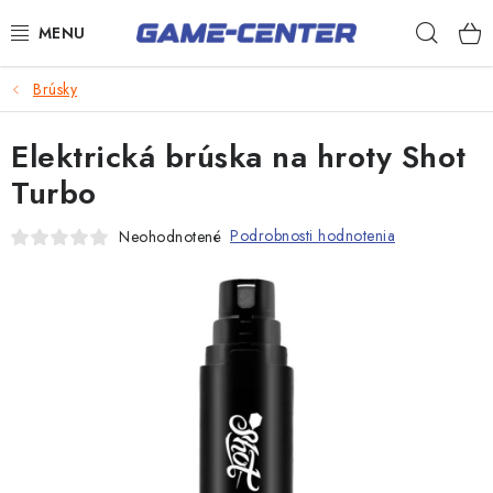
Prejsť
Hľad
na
obsah
Šípky
Brúsky
Biliard
Elektrická brúska na hroty Shot
Poker
Turbo
Stolný futbal
Podrobnosti hodnotenia
Neohodnotené
Akčný tovar
Novinka
Novinky
Darčekové poukazy
Kontakty