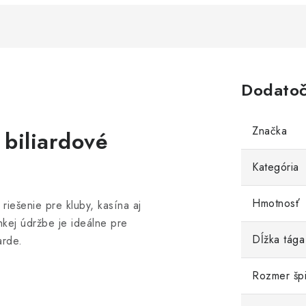
Dodatoč
Značka
 biliardové
Kategória
Hmotnosť
riešenie pre kluby, kasína aj
hkej údržbe je ideálne pre
Dĺžka tága
arde.
Rozmer špi