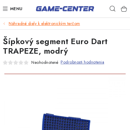
Prejsť
Hľad
na
obsah
Šípky
Náhradné diely k elektronickým terčom
Biliard
Šípkový segment Euro Dart
Poker
TRAPEZE, modrý
Stolný futbal
Podrobnosti hodnotenia
Neohodnotené
Akčný tovar
Novinky
Darčekové poukazy
Kontakty